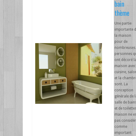
bain
thème
Une partie
importante 
la maison
pour de
nombreuses
personnes q
ont décoré l
maison avec
cuisine, salo
et la chambr
sont. La
conception
générale de l
salle de bain
et de toilette
maison ne es
pas considér
comme
important