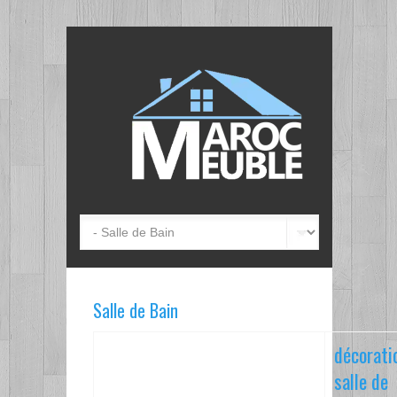
Salle de Bain
décorati
salle de